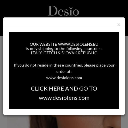
×
0
Zobrazit
MENU
nabidku
DEEP BROWN
OUR WEBSITE WWW.DESIOLENS.EU
is only shipping to the following countries:
ITALY, CZECH & SLOVAK REPUBLIC
If you do not reside in these countries, please place your
order at:
www.desiolens.com
CLICK HERE AND GO TO
www.desiolens.com