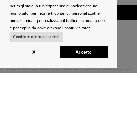
per migliorare la tua esperienza di navigazione nel
nostro sito, per mostrarti contenuti personalizzati e
annunci mirati, per analizzare il traffico sul nostro sito,
e per capire da dove arrivano i nostri visitatori.
COMPANY INFO
Cambia le mie impostazioni
NEWS
X
Accetto
TERMINI E CONDIZIONI
INFORMATIVA SULLA PRIVACY
RASSEGNA STAMPA
CREDITI
ASSISTENZA CLIENTI
IL MIO ACCOUNT
SPEDIZIONI
NUOVA SPEDIZIONE