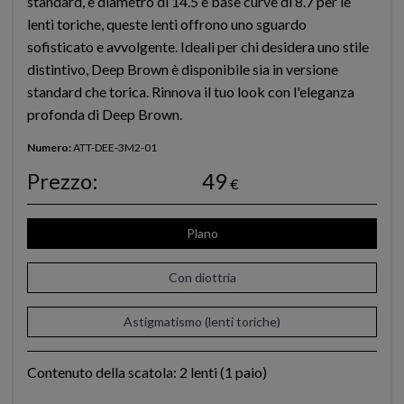
standard, e diametro di 14.5 e base curve di 8.7 per le
lenti toriche, queste lenti offrono uno sguardo
sofisticato e avvolgente. Ideali per chi desidera uno stile
distintivo, Deep Brown è disponibile sia in versione
standard che torica. Rinnova il tuo look con l'eleganza
profonda di Deep Brown.
Numero:
ATT-DEE-3M2-01
Prezzo:
49
€
Plano
Con diottria
Astigmatismo (lenti toriche)
Contenuto della scatola: 2 lenti (1 paio)