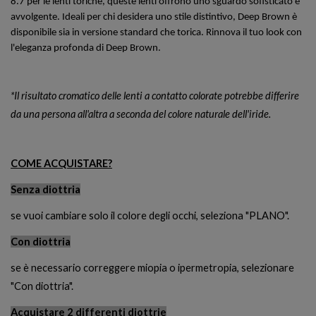
8.7 per le lenti toriche, queste lenti offrono uno sguardo sofisticato e
avvolgente. Ideali per chi desidera uno stile distintivo, Deep Brown è
disponibile sia in versione standard che torica. Rinnova il tuo look con
l'eleganza profonda di Deep Brown.
*Il risultato cromatico delle lenti a contatto colorate potrebbe differire
da una persona all'altra a seconda del colore naturale dell'iride.
COME ACQUISTARE?
Senza diottria
se vuoi cambiare solo il colore degli occhi, seleziona "PLANO".
Con diottria
se è necessario correggere miopia o ipermetropia, selezionare
"Con diottria".
Acquistare 2 differenti diottrie