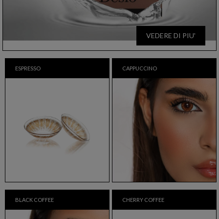
VEDERE DI PIU'
ESPRESSO
CAPPUCCINO
BLACK COFFEE
CHERRY COFFEE