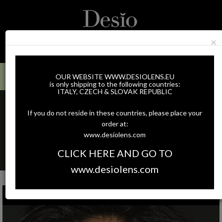
×
0
Zobrazit
MENU
nabidku
SPEDIZIONE GRATUITA SU TUTTI GLI ORDINI SOPRA €60
OUR WEBSITE WWW.DESIOLENS.EU
is only shipping to the following countries:
ITALY, CZECH & SLOVAK REPUBLIC
If you do not reside in these countries, please place your
order at:
www.desiolens.com
CLICK HERE AND GO TO
www.desiolens.com
LENTI BLU