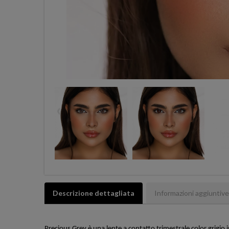
‹
Descrizione dettagliata
Informazioni aggiuntive
Precious Grey è una lente a contatto trimestrale color grigio