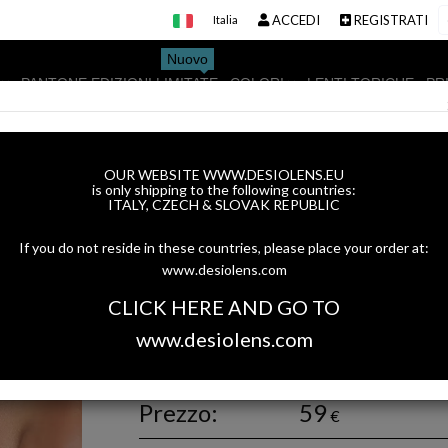
ACCEDI
REGISTRATI
Italia
Nuovo
I
PANTONE EDIZIONI LIMITATE
COLORI
LENTI TORICHE
PR
OUR WEBSITE WWW.DESIOLENS.EU
is only shipping to the following countries:
ITALY, CZECH & SLOVAK REPUBLIC
PRECIOUS GREY
If you do not reside in these countries, please place your order at:
Lente a contatto colorata trimestrale caratter
www.desiolens.com
una lieve tonalità color miele che circonda il 
CLICK HERE AND GO TO
sguardo con Precious Grey! Disponibile in ver
www.desiolens.com
toriche.
Numero:
ATT-PRE-3M3-01
Prezzo:
59
€