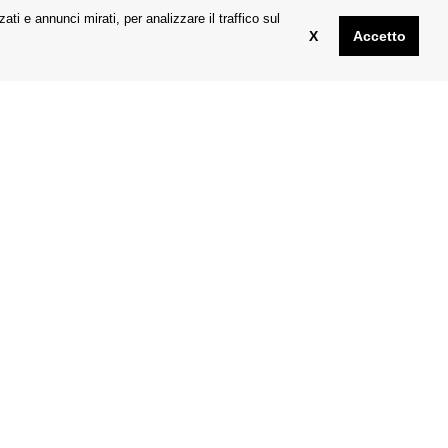
u tutte le ultime novità e
Desiolens.eu
ti e annunci mirati, per analizzare il traffico sul
X
Accetto
ni
P.O. Box 27
25263 Roztoky
OK
Repubblica Ceca
P.IVA: CZ511101236
la Privacy Policy
Tel.: +420 724 848 431
E-mail: sales@desiolens.eu
INVIA EMAIL
empre le istruzioni del tuo oculista per l'uso e la
 l'uso e consulta il tuo oculista.
ll'iride.
aevidovat přijatou
n.