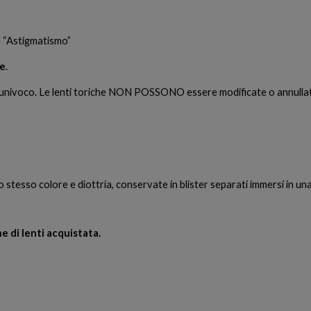
e “Astigmatismo”
ne
.
 univoco. Le lenti toriche NON POSSONO essere modificate o annullate
stesso colore e diottria, conservate in blister separati immersi in una
e di lenti acquistata.