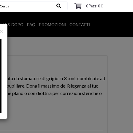
0
Pezzi
0
€
IMA & DOPO
FAQ
PROMOZIONI
CONTATTI
×
izzata da sfumature di grigio in 3 toni, combinate ad
foro pupillare. Dona il massimo dell’eleganza al tuo
sione plano o con diottria per correzioni sferiche o