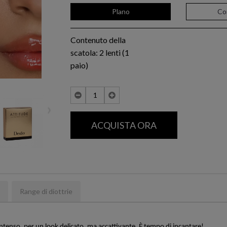
Plano
Con
Contenuto della
scatola: 2 lenti (1
paio)
›
ACQUISTA ORA
Range di diottrie
 intenso, per un look delicato, ma accattivante. È tempo di incantare!