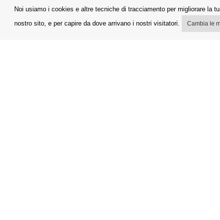
NEWS
IL MIO A
Noi usiamo i cookies e altre tecniche di tracciamento per migliorare la tua
TERMINI E CONDIZIONI
SPEDIZION
nostro sito, e per capire da dove arrivano i nostri visitatori.
Cambia le m
INFORMATIVA SULLA PRIVACY
NUOVA SP
RESI
RASSEGNA STAMPA
COME UTIL
CREDITI
Il materiale fornito su questo sito è da intenders
cura delle tue lenti a contatto. 
L'effett
Podle zákona o ev
t